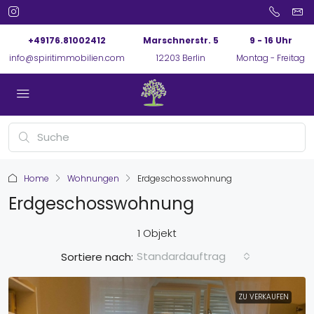
+49176.81002412
Marschnerstr. 5
9 - 16 Uhr
info@spiritimmobilien.com
12203 Berlin
Montag - Freitag
Home
Wohnungen
Erdgeschosswohnung
Erdgeschosswohnung
1 Objekt
Standardauftrag
Sortiere nach:
ZU VERKAUFEN