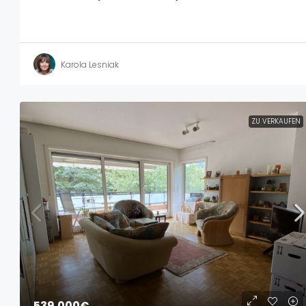
Karola Lesniak
ZU VERKAUFEN
539.000€