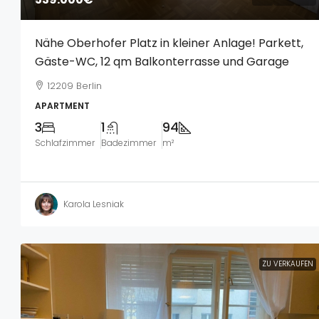
Nähe Oberhofer Platz in kleiner Anlage! Parkett,
Gäste-WC, 12 qm Balkonterrasse und Garage
12209 Berlin
APARTMENT
3
1
94
Schlafzimmer
Badezimmer
m²
Karola Lesniak
ZU VERKAUFEN