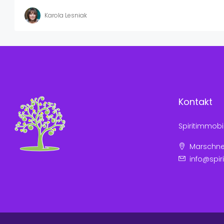
Karola Lesniak
Kontakt
Spiritimmobi
Marschners
info@spir