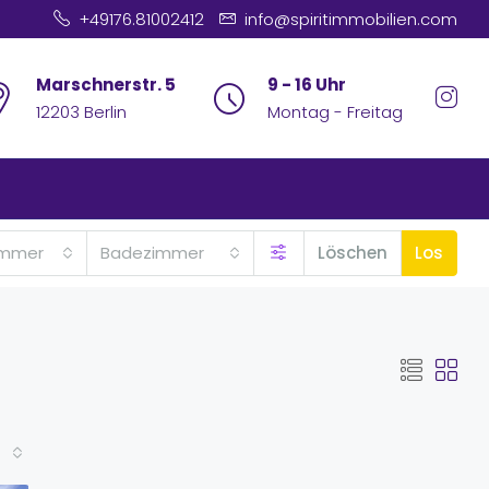
+49176.81002412
info@spiritimmobilien.com
Marschnerstr. 5
9 - 16 Uhr
12203 Berlin
Montag - Freitag
immer
Badezimmer
Löschen
Los